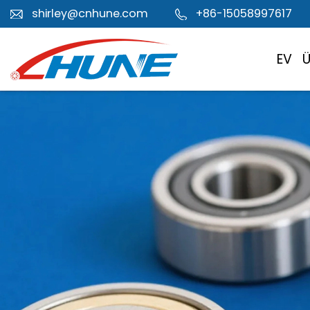
shirley@cnhune.com
+86-15058997617
EV