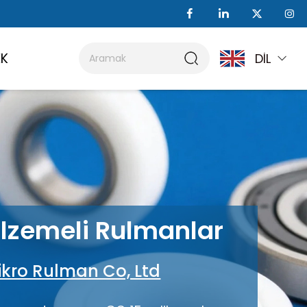
EK
DİL
lzemeli Rulmanlar
kro Rulman Co, Ltd