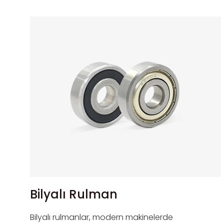
sağlar. Hune'un Rulmanlı Plastik Kasnak
Tekerlekleri, gürültüyü ve titreşimi en aza
indiren yüksek kaliteli malzemelerden
yapılmıştır. Kasnaklar için tüm kapaklar,
kaliteli montajlar sağlamak için ultrasonik
kaynaklıdır. Plastik makaralarımız iletken bir
plastik yapı kullanılarak üretilmektedir.
Benzersiz ürünleri müşterilerin
gereksinimlerine göre özelleştirebiliriz.
Çeşitli ebatlarda rulman kasnağı imalatı
yapabilmekteyiz.
Bilyalı Rulman
Bilyalı rulmanlar, modern makinelerde