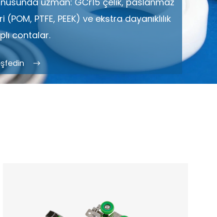
konusunda uzman: GCr15 çelik, paslanmaz
ri (POM, PTFE, PEEK) ve ekstra dayanıklılık
plı contalar.
şfedin