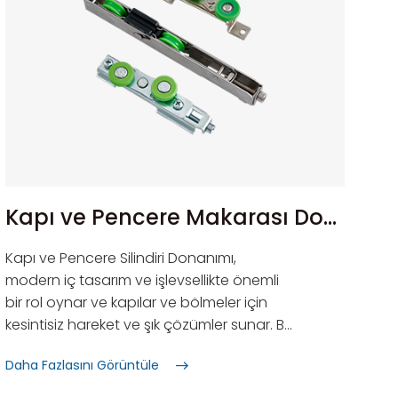
Kapı ve Pencere Makarası Donanımı
Kapı ve Pencere Silindiri Donanımı,
modern iç tasarım ve işlevsellikte önemli
bir rol oynar ve kapılar ve bölmeler için
kesintisiz hareket ve şık çözümler sunar. Bu
donanım sistemleri, sağlam yapısı ve
Daha Fazlasını Görüntüle
sorunsuz çalışmasıyla hem konut hem de
ticari mekanlar için dayanıklılık ve kolaylık