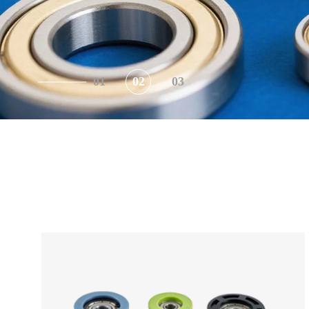
01
02
03