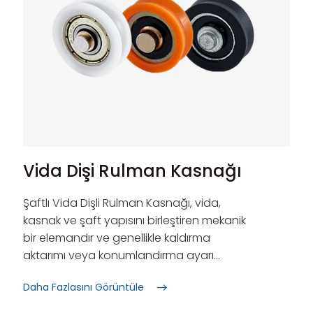
Vida Dişi Rulman Kasnağı
Şaftlı Vida Dişli Rulman Kasnağı, vida,
kasnak ve şaft yapısını birleştiren mekanik
bir elemandır ve genellikle kaldırma
aktarımı veya konumlandırma ayarı
gerektiren ekipmanlarda kullanılır. Gücü
Daha Fazlasını Görüntüle
iletme ve doğrusal hareket gerçekleştirme
rolünü oynar; kompakt yapı ve güçlü