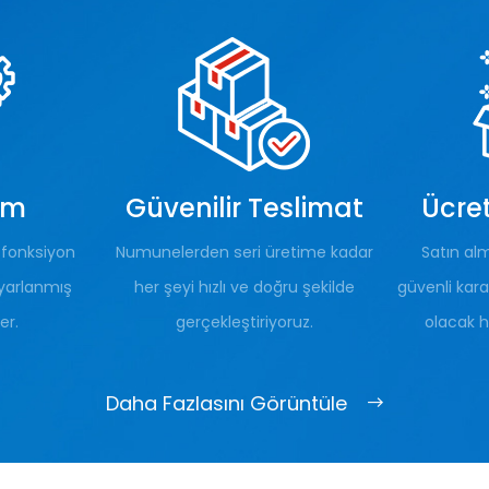
um
Güvenilir Teslimat
Ücret
e fonksiyon
Numunelerden seri üretime kadar
Satın al
uyarlanmış
her şeyi hızlı ve doğru şekilde
güvenli kar
er.
gerçekleştiriyoruz.
olacak h
Daha Fazlasını Görüntüle