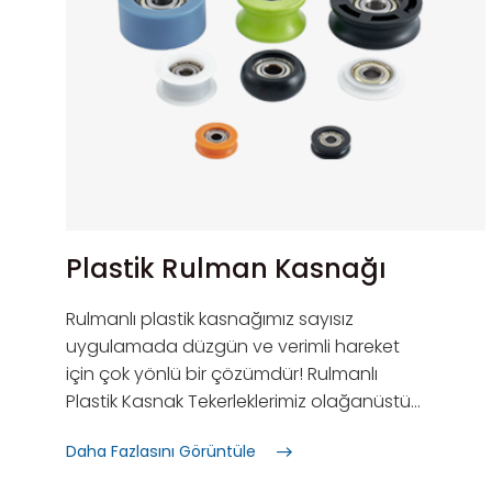
Plastik Rulman Kasnağı
Rulmanlı plastik kasnağımız sayısız
uygulamada düzgün ve verimli hareket
için çok yönlü bir çözümdür! Rulmanlı
Plastik Kasnak Tekerleklerimiz olağanüstü
aşınma direnci, korozyon koruması ve
Daha Fazlasını Görüntüle
yüksek sıcaklık dayanıklılığı sunarak zorlu
ortamlarda bile güvenilir performans