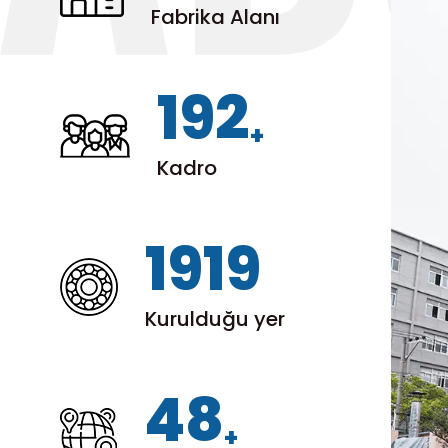
ürünlerinizin hem verimliliğini hem de
Fabrika Alanı
güvenilirliğini artırmak için uygun maliyetli
bir çözüm sunarak, onları dünya
200
çapındaki mühendislerin tercihi haline
getiriyor.
+
Kadro
1999
Kurulduğu yer
50
+