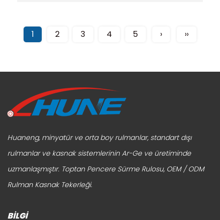
1
2
3
4
5
›
››
Huaneng, minyatür ve orta boy rulmanlar, standart dışı
rulmanlar ve kasnak sistemlerinin Ar-Ge ve üretiminde
uzmanlaşmıştır.
Toptan Pencere Sürme Rulosu
,
OEM / ODM
Rulman Kasnak Tekerleği
.
BİLGİ